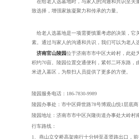
在给老人选墓地时，与家人的沟通和共识至关重
致选择，增强家族凝聚力和传承的力量。
给老人选墓地是一项需要慎重考虑的决策，它关
素。通过与家人的沟通和共识，我们可以为老人
济南官山陵园
位于济南市市中区大岭村，此处为
积约70亩。陵园位置交通便利，紧邻二环东路，
米进入墓区，为祭扫人员提供了更多的方便。
陵园服务电话：186-7830-9989
陵园办事处：市中区舜世路78号博观山悦1层底商1
陵园地址：济南市市中区兴隆街道办事处大岭村
行车路线：
1、燕山立交桥高架南行十分钟至圣贤路出口，前行