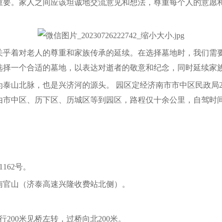
要。家人之间应该坦诚地交流意见和想法，尊重每个人的意愿
乎着对老人的尊重和家族传承的延续。在选择墓地时，我们需
选择一个合适的墓地，以表达对逝者的敬意和纪念，同时延续家族
泰山北脉，也是兴济河的源头。 园区定经济南市市中区民政局2
由市中区、历下区、历城区等到园区，路程仅十余公里，自驾时间2
162号。
南官山（济泰高速兴隆收费站北侧）。
200米见桥左转，过桥向北200米。