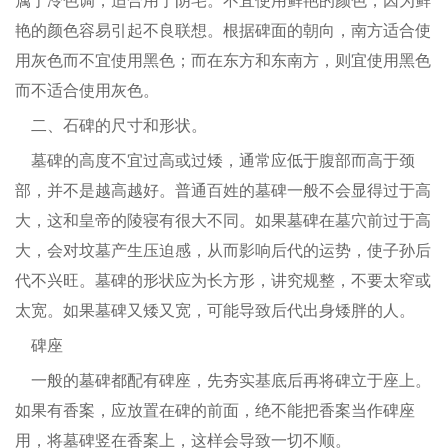
属于冷色调，适合用于阴宅。不宜使用鲜艳的颜色，因为鲜
艳的颜色容易引起不良联想。根据碑面的朝向，南方适合使
用灰色而不宜使用黑色；而在东方和东南方，则宜使用黑色
而不适合使用灰色。
二、石碑的尺寸和形状。
墓碑的高度不宜过高或过矮，通常应低于腹部而高于颈
部，并不是越高越好。普通百姓的墓碑一般不会显得过于高
大，这和皇帝的陵寝有很大不同。如果墓碑在墓穴前过于高
大，会对坟墓产生压迫感，从而影响后代的运势，使子孙后
代不兴旺。墓碑的形状应为长方形，讲究规整，不要太窄或
太宽。如果墓碑又矮又宽，可能导致后代出身矮胖的人。
碑座
一般的墓碑都配有碑座，先夯实基底后再将碑立于座上。
如果有香案，应放置在碑的前面，绝不能把香案当作碑座
用，将墓碑竖在香案上，这样会导致一切不顺。