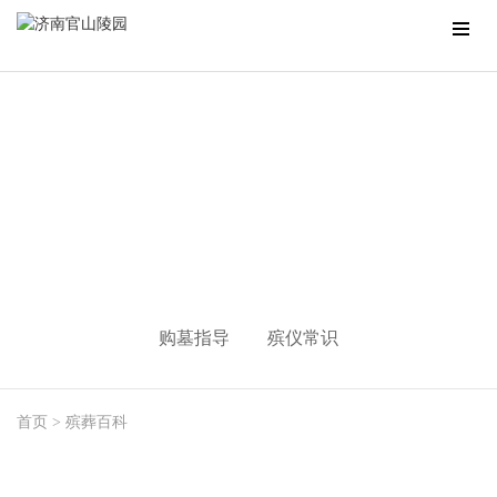
殡葬百科
购墓指导
殡仪常识
首页
>
殡葬百科